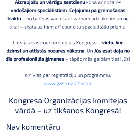
Aizraujošu un vērtīgu sestdienu
kopā ar nozares
vadošajiem speciālistiem
.
Ceļojumu pa gremošanas
traktu
– no barības vada caur zarnām līdz aknām un ne
tikai – skats uz tiem arī caur citu specialitāšu prizmu.
Latvijas Gastroenteroloģijas Kongress –
vieta, kur
dzimst un attīstās nozares nākotne
. Un
Jūs esat daļa no
šīs profesionālās ģimenes
– tāpēc mēs gaidām tieši Jūs!
👉 Viss par reģistrāciju un programmu:
www.gastro2025.com
Kongresa Organizācijas komitejas
vārdā – uz tikšanos Kongresā!
Nav komentāru