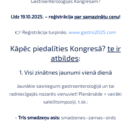
Gastroenteroloģijas Kongresam?
Līdz 19.10.2025. – reģistrācija
par samazinātu cenu
!
👉 Reģistrācija turpinās:
www.gastro2025.com
Kāpēc piedalīties Kongresā?
te ir
atbildes
:
1. Visi zinātnes jaunumi vienā dienā
Jaunākie sasniegumi gastroenteroloģijā un tai
radniecīgajās nozarēs vienuviet! Plenārsēde + vairāki
satelītsimpoziji, t.sk.:
•
Trīs smadzeņu asis:
smadzenes–zarnas–sirds