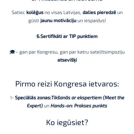
Satiec
kolēģus
no visas Latvijas,
dalies pieredzē
un
gūsti
jaunu motivāciju
un iespaidus!
6.
Sertifikāti ar TIP punktiem
🎓– gan par Kongresu, gan par katru satelītsimpoziju
atsevišķi
Pirmo reizi Kongresa ietvaros:
✨
Speciālās zonas:
Tikšanās ar ekspertiem (Meet the
Expert)
un
Hands-on: Prakses punkts
Ko iegūsiet?