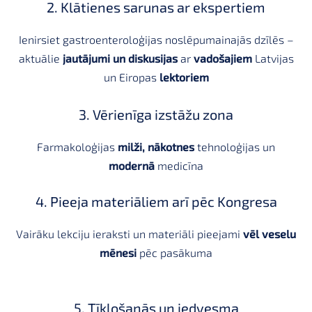
2. Klātienes sarunas ar ekspertiem
Ienirsiet gastroenteroloģijas noslēpumainajās dzīlēs –
aktuālie
jautājumi un diskusijas
ar
vadošajiem
Latvijas
un Eiropas
lektoriem
3. Vērienīga izstāžu zona
Farmakoloģijas
milži, nākotnes
tehnoloģijas un
modernā
medicīna
4. Pieeja materiāliem arī pēc Kongresa
Vairāku lekciju ieraksti un materiāli pieejami
vēl veselu
mēnesi
pēc pasākuma
5. Tīklošanās un iedvesma