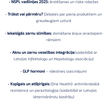
•
NSPL vadlīnijas 2025:
ārstēšanas un riska robežas
•
Trūkst vai pārmēru?
Debates par piena produktiem un
graudaugiem uzturā
•
Iekaisīgās zarnu slimības:
domāšana ārpus ierastajiem
rāmjiem
•
Aknu un zarnu veselības integrācija
(sadarbībā ar
Latvijas Infektologu un Hepatologu asociāciju)
•
GLP hormoni
– nākotnes izaicinājumi
•
Kopīgais un atšķirīgais
(One Health): antimikrobiālā
rezistence un parazitoloģija
(sadarbībā ar Latvijas
Veterinārārstu biedrību)