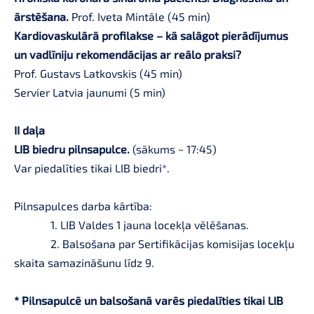
ārstēšana.
Prof. Iveta Mintāle (45 min)
Kardiovaskulārā profilakse – kā salāgot pierādījumus
un vadlīniju rekomendācijas ar reālo praksi?
Prof. Gustavs Latkovskis (45 min)
Servier Latvia jaunumi (5 min)
II daļa
LIB biedru pilnsapulce.
(sākums ~ 17:45)
Var piedalīties tikai LIB biedri*.
Pilnsapulces darba kārtība:
1. LIB Valdes 1 jauna locekļa vēlēšanas.
2. Balsošana par Sertifikācijas komisijas locekļu
skaita samazināšunu līdz 9.
* Pilnsapulcē un balsošanā varēs piedalīties tikai LIB