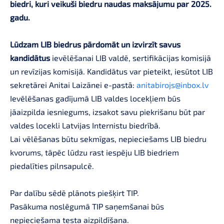
biedri, kuri veikuši biedru naudas maksājumu par 2025.
gadu.
Lūdzam LIB biedrus pārdomāt un izvirzīt savus
kandidātus
ievēlēšanai LIB valdē, sertifikācijas komisijā
un revīzijas komisijā. Kandidātus var pieteikt, iesūtot LIB
sekretārei Anitai Laizānei e-pastā:
anitabirojs@inbox.lv
Ievēlēšanas gadījumā LIB valdes locekļiem būs
jāaizpilda iesniegums, izsakot savu piekrišanu būt par
valdes locekli Latvijas Internistu biedrībā.
Lai vēlēšanas būtu sekmīgas, nepieciešams LIB biedru
kvorums, tāpēc lūdzu rast iespēju LIB biedriem
piedalīties pilnsapulcē.
Par dalību sēdē plānots piešķirt TIP.
Pasākuma noslēgumā TIP saņemšanai būs
nepieciešama testa aizpildīšana.