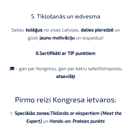
5. Tīklošanās un iedvesma
Satiec
kolēģus
no visas Latvijas,
dalies pieredzē
un
gūsti
jaunu motivāciju
un iespaidus!
6.
Sertifikāti ar TIP punktiem
🎓– gan par Kongresu, gan par katru satelītsimpoziju
atsevišķi
Pirmo reizi Kongresa ietvaros:
✨
Speciālās zonas:
Tikšanās ar ekspertiem (Meet the
Expert)
un
Hands-on: Prakses punkts