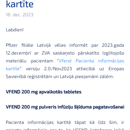
kartīte
18. dec. 2023
Labdien!
Pfizer filiāle Latvijā vēlas informēt par 2023.gada
12.decembrī ar ZVA saskaņoto pārskatīto Izglītojošo
materiālu pacientam “
Vfend Pacienta informācijas
kartīte
” versiju 2.0/Nov2023 attiecībā uz Eiropas
Savienībā reģistrētām un Latvijā pieejamām zālēm:
VFEND 200 mg apvalkotās tabletes
VFEND 200 mg pulveris infūziju šķīduma pagatavošanai
Pacienta informācijas kartītē tāpat kā līdz šim, ir
sniegta informācija par to, ka VFEND lietošanas laikā