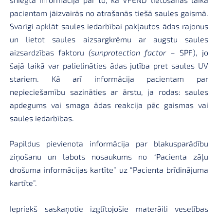
pacientam jāizvairās no atrašanās tiešā saules gaismā.
Svarīgi apklāt saules iedarbībai pakļautos ādas rajonus
un lietot saules aizsargkrēmu ar augstu saules
aizsardzības faktoru
(sunprotection factor
– SPF), jo
šajā laikā var palielināties ādas jutība pret saules UV
stariem. Kā arī informācija pacientam par
nepieciešamību sazināties ar ārstu, ja rodas: saules
apdegums vai smaga ādas reakcija pēc gaismas vai
saules iedarbības.
Papildus pievienota informācija par blakusparādību
ziņošanu un labots nosaukums no “Pacienta zāļu
drošuma informācijas kartīte” uz “Pacienta brīdinājuma
kartīte”.
Iepriekš saskaņotie izglītojošie materāili veselības