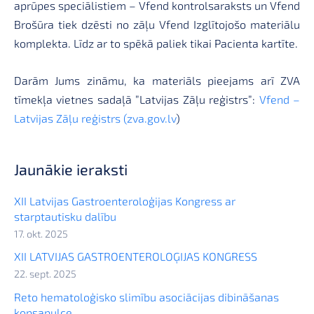
aprūpes speciālistiem – Vfend kontrolsaraksts un Vfend
Brošūra tiek dzēsti no zāļu Vfend Izglītojošo materiālu
komplekta. Līdz ar to spēkā paliek tikai Pacienta kartīte.
Darām Jums zināmu, ka materiāls pieejams arī ZVA
tīmekļa vietnes sadaļā ”Latvijas Zāļu reģistrs”:
Vfend –
Latvijas Zāļu reģistrs (zva.gov.lv
)
Jaunākie ieraksti
XII Latvijas Gastroenteroloģijas Kongress ar
starptautisku dalību
17. okt. 2025
XII LATVIJAS GASTROENTEROLOĢIJAS KONGRESS
22. sept. 2025
Reto hematoloģisko slimību asociācijas dibināšanas
kopsapulce