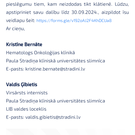
pieslēgumu tiem, kam neizdodas tikt klātienē. Lūdzu,
apstipriniet savu dalību līdz 30.09.2024., aizpildot īsu
veidlapu šeit:
https://forms.gle/v192oAJ2F4KhDCUa8
Ar cieņu,
Kristīne Bernāte
Hematologs Onkoloģijas klīnikā
Paula Stradiņa klīniskā universitātes slimnīca
E-pasts:
kristine.bernate@stradini.lv
Valdis Ģībietis
Virsārsts internists
Paula Stradiņa klīniskā universitātes slimnīca
LIB valdes loceklis
E-pasts:
valdis.gibietis@stradini.lv