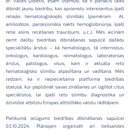
dr. Valdis Ģībietis, esam izlēmuši, ka ir pienācis laiks
dibināt jaunu biedrību, kas apvienotu interesentus īpaši
retajās hematoloģiskajās slimībās (piemēram AL
amiloidoze, paroksismāla nakts hemoglobinūrija, īpaši
retie asins recēšanas traucējumi, u.c.). Mēs aicinām
ņemt dalību biedrības dibināšanas sapulcē dažādu
specialitāšu ārstus – kā hematologus, tā internistus,
onkologus, kardiologus, reimatologus, laboratorijas
ārstus, patologus, visus, kam ir aktuāla reto
hematoloģisko slimību atpazīšana un vadīšana. Mēs
redzam, ka ir nepieciešama platforma biedrības
statusā, kur papildināt savas zināšanas un izglītot citus
speciālistus, lai īpaši reto slimību diagnostika un
dzīvildze atbilstu Eiropas attīstītāko valstu rādītājiem.
Pielikumā ielūgums biedrības dibināšanas sapulcei
03.10.2024. Plānojam organizēt arī tiešsaistes