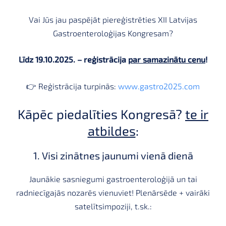
Vai Jūs jau paspējāt piereģistrēties XII Latvijas
Gastroenteroloģijas Kongresam?
Līdz 19.10.2025. – reģistrācija
par samazinātu cenu
!
👉 Reģistrācija turpinās:
www.gastro2025.com
Kāpēc piedalīties Kongresā?
te ir
atbildes
:
1. Visi zinātnes jaunumi vienā dienā
Jaunākie sasniegumi gastroenteroloģijā un tai
radniecīgajās nozarēs vienuviet! Plenārsēde + vairāki
satelītsimpoziji, t.sk.: