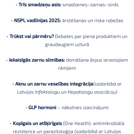
•
Trīs smadzeņu asis:
smadzenes–zarnas–sirds
•
NSPL vadlīnijas 2025:
ārstēšanas un riska robežas
•
Trūkst vai pārmēru?
Debates par piena produktiem un
graudaugiem uzturā
•
Iekaisīgās zarnu slimības:
domāšana ārpus ierastajiem
rāmjiem
•
Aknu un zarnu veselības integrācija
(sadarbībā ar
Latvijas Infektologu un Hepatologu asociāciju)
•
GLP hormoni
– nākotnes izaicinājumi
•
Kopīgais un atšķirīgais
(One Health): antimikrobiālā
rezistence un parazitoloģija
(sadarbībā ar Latvijas