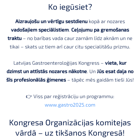
Ko iegūsiet?
Aizraujošu un vērtīgu sestdienu
kopā ar nozares
vadošajiem speciālistiem
.
Ceļojumu pa gremošanas
traktu
– no barības vada caur zarnām līdz aknām un ne
tikai – skats uz tiem arī caur citu specialitāšu prizmu.
Latvijas Gastroenteroloģijas Kongress –
vieta, kur
dzimst un attīstās nozares nākotne
. Un
Jūs esat daļa no
šīs profesionālās ģimenes
– tāpēc mēs gaidām tieši Jūs!
👉 Viss par reģistrāciju un programmu:
www.gastro2025.com
Kongresa Organizācijas komitejas
vārdā – uz tikšanos Kongresā!